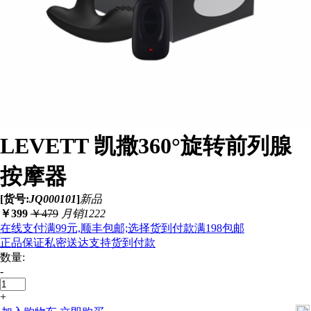
LEVETT 凯撒360°旋转前列腺
按摩器
[货号:
JQ000101
]
新品
￥
399
￥
479
月销1222
在线支付满99元,顺丰包邮;选择货到付款满198包邮
正品保证
私密送达
支持货到付款
数量:
-
+