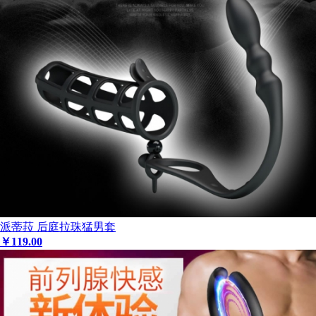
派蒂菈 后庭拉珠猛男套
￥
119
.00