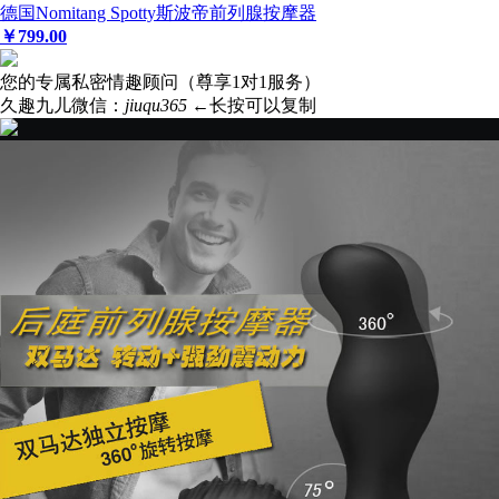
德国Nomitang Spotty斯波帝前列腺按摩器
￥
799
.00
您的专属私密情趣顾问（尊享1对1服务）
久趣九儿微信：
jiuqu365
←长按可以复制