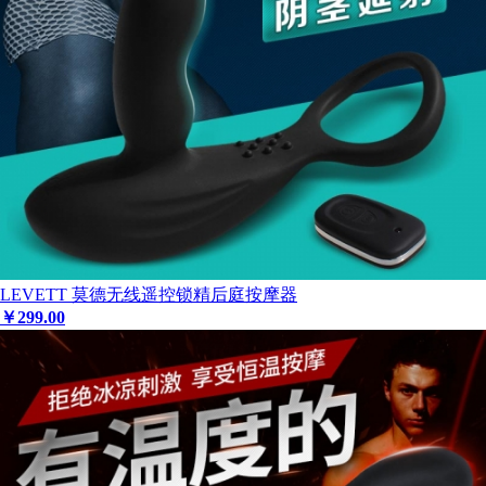
LEVETT 莫德无线遥控锁精后庭按摩器
￥
299
.00