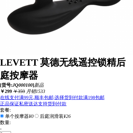
LEVETT 莫德无线遥控锁精后
庭按摩器
[货号:
JQ000100
]
新品
￥
299
￥
359
月销1533
在线支付满99元,顺丰包邮;选择货到付款满198包邮
正品保证
私密送达
支持货到付款
套餐:
单个按摩器
¥0
后庭润滑装
¥26
数量:
-