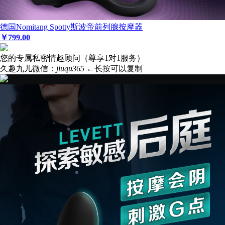
德国Nomitang Spotty斯波帝前列腺按摩器
￥
799
.00
您的专属私密情趣顾问（尊享1对1服务）
久趣九儿微信：
jiuqu365
←长按可以复制