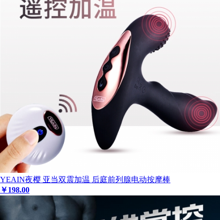
YEAIN夜樱 亚当双震加温 后庭前列腺电动按摩棒
￥
198
.00