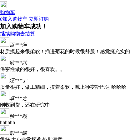
购物车
0
加入购物车
立即订购
加入购物车成功！
继续购物
去结算
百***萍
材质摸起来很柔软！插进菊花的时候很舒服！感觉挺充实的
欧***武
保密性做的很好，很喜欢。。
汪***宁
质量很好，做工精细，摸着柔软，戴上秒变斯巴达 哈哈哈
卓***之
刚收到货，还在研究中
独***顺
hhhhhh
彭***蝶
很好 大小非常标准 特别满意。