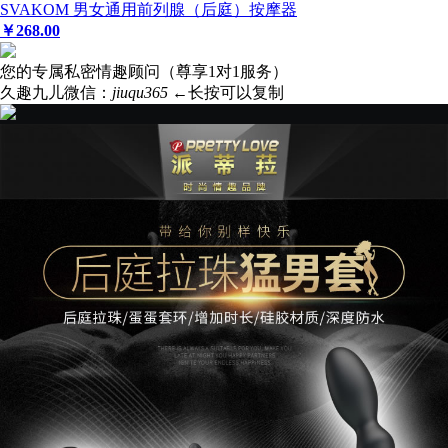
SVAKOM 男女通用前列腺（后庭）按摩器
￥
268
.00
您的专属私密情趣顾问（尊享1对1服务）
久趣九儿微信：
jiuqu365
←长按可以复制