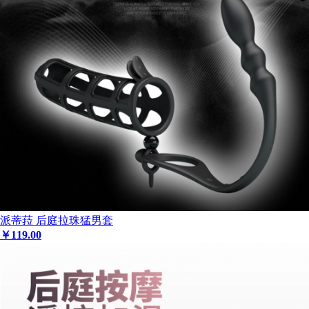
派蒂菈 后庭拉珠猛男套
￥
119
.00