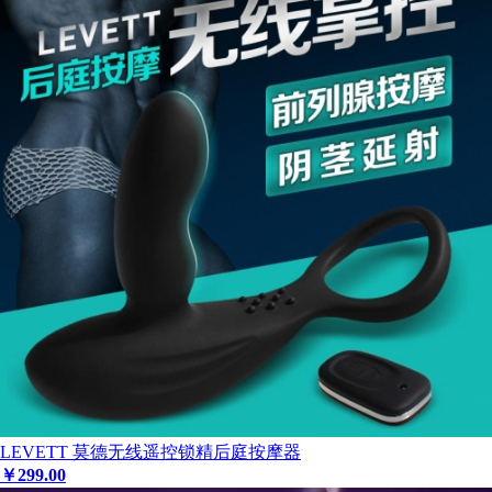
LEVETT 莫德无线遥控锁精后庭按摩器
￥
299
.00