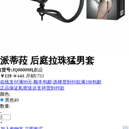
派蒂菈 后庭拉珠猛男套
[货号:
JQ000098
]
新品
￥
119
￥
143
月销1753
在线支付满99元,顺丰包邮;选择货到付款满198包邮
正品保证
私密送达
支持货到付款
颜色:
黑色
¥0
数量:
-
+
加入购物车
立即购买