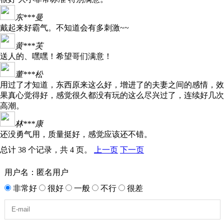
东***曼
戴起来好霸气。不知道会有多刺激~~
黄***芙
送人的、嘿嘿！希望哥们满意！
董***松
用过了才知道，东西原来这么好，增进了的夫妻之间的感情，效
果真心觉得好，感觉很久都没有玩的这么尽兴过了，连续好几次
高潮。
林***康
还没勇气用，质量挺好，感觉应该还不错。
总计 38 个记录，共 4 页。
上一页
下一页
用户名：匿名用户
非常好
很好
一般
不行
很差