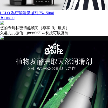
LELO 私密润滑保湿剂 75-150ml
￥
108
.00
您的专属私密情趣顾问（尊享1对1服务）
久趣九儿微信：
jiuqu365
←长按可以复制