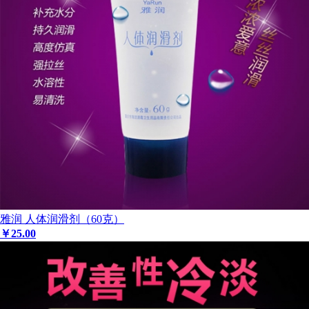
雅润 人体润滑剂（60克）
￥
25
.00