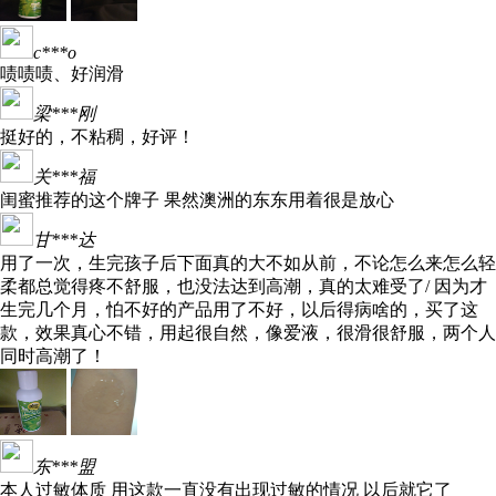
c***o
啧啧啧、好润滑
梁***刚
挺好的，不粘稠，好评！
关***福
闺蜜推荐的这个牌子 果然澳洲的东东用着很是放心
甘***达
用了一次，生完孩子后下面真的大不如从前，不论怎么来怎么轻
柔都总觉得疼不舒服，也没法达到高潮，真的太难受了/ 因为才
生完几个月，怕不好的产品用了不好，以后得病啥的，买了这
款，效果真心不错，用起很自然，像爱液，很滑很舒服，两个人
同时高潮了！
东***盟
本人过敏体质 用这款一直没有出现过敏的情况 以后就它了