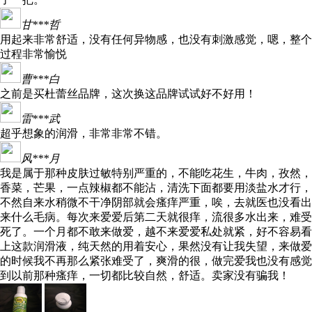
甘***哲
用起来非常舒适，没有任何异物感，也没有刺激感觉，嗯，整个
过程非常愉悦
曹***白
之前是买杜蕾丝品牌，这次换这品牌试试好不好用！
雷***武
超乎想象的润滑，非常非常不错。
风***月
我是属于那种皮肤过敏特别严重的，不能吃花生，牛肉，孜然，
香菜，芒果，一点辣椒都不能沾，清洗下面都要用淡盐水才行，
不然自来水稍微不干净阴部就会瘙痒严重，唉，去就医也没看出
来什么毛病。每次来爱爱后第二天就很痒，流很多水出来，难受
死了。一个月都不敢来做爱，越不来爱爱私处就紧，好不容易看
上这款润滑液，纯天然的用着安心，果然没有让我失望，来做爱
的时候我不再那么紧张难受了，爽滑的很，做完爱我也没有感觉
到以前那种瘙痒，一切都比较自然，舒适。卖家没有骗我！