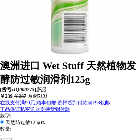
澳洲进口 Wet Stuff 天然植物发
酵防过敏润滑剂125g
[货号:
JQ000775
]
新品
￥
239
￥
287
月销5131
在线支付满99元,顺丰包邮;选择货到付款满198包邮
正品保证
私密送达
支持货到付款
款型:
天然防过敏125g
¥0
数量:
-