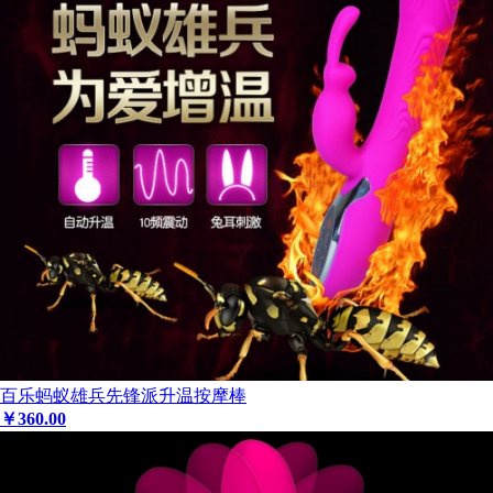
百乐蚂蚁雄兵先锋派升温按摩棒
￥
360
.00