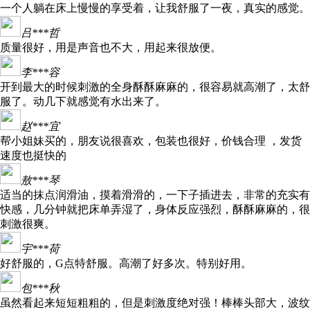
一个人躺在床上慢慢的享受着，让我舒服了一夜，真实的感觉。
吕***哲
质量很好，用是声音也不大，用起来很放便。
李***容
开到最大的时候刺激的全身酥酥麻麻的，很容易就高潮了，太舒
服了。动几下就感觉有水出来了。
赵***宜
帮小姐妹买的，朋友说很喜欢，包装也很好，价钱合理 ，发货
速度也挺快的
敖***琴
适当的抹点润滑油，摸着滑滑的，一下子插进去，非常的充实有
快感，几分钟就把床单弄湿了，身体反应强烈，酥酥麻麻的，很
刺激很爽。
宇***荷
好舒服的，G点特舒服。高潮了好多次。特别好用。
包***秋
虽然看起来短短粗粗的，但是刺激度绝对强！棒棒头部大，波纹