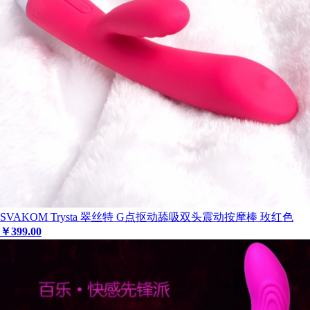
SVAKOM Trysta 翠丝特 G点抠动舔吸双头震动按摩棒 玫红色
￥
399
.00