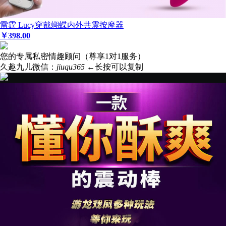
雷霆 Lucy穿戴蝴蝶内外共震按摩器
￥
398
.00
您的专属私密情趣顾问（尊享1对1服务）
久趣九儿微信：
jiuqu365
←长按可以复制