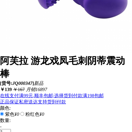
阿芙拉 游龙戏凤毛刺阴蒂震动
棒
[货号:
JQ000347
]
新品
￥
139
￥
167
月销16897
在线支付满99元,顺丰包邮;选择货到付款满198包邮
正品保证
私密送达
支持货到付款
颜色:
紫色
¥0
粉红色
¥0
数量:
-