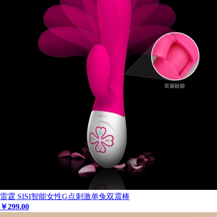
雷霆 SISI智能女性G点刺激单兔双震棒
￥
299
.00