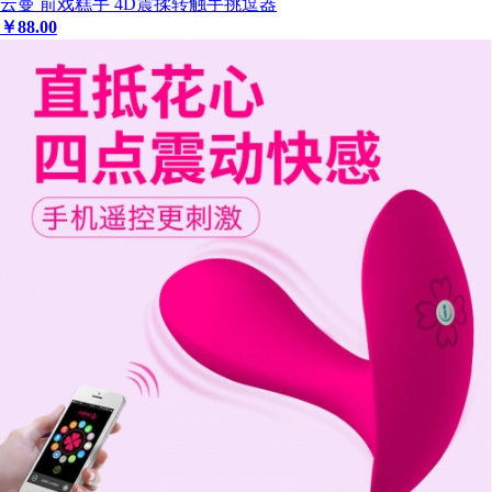
云曼 前戏糕手 4D震揉转触手挑逗器
￥
88
.00