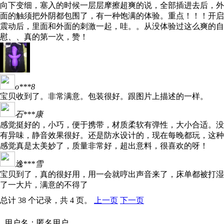
向下变细，塞入的时候一层层摩擦超爽的说，全部插进去后，外
面的触须把外阴都包围了，有一种饱满的体验。重点！！！开启
震动后，里面和外面的刺激一起，哇。。从没体验过这么爽的自
慰、、真的第一次，赞！
o***8
宝贝收到了。非常满意。包装很好。跟图片上描述的一样。
石***康
感觉挺好的，小巧，便于携带，材质柔软有弹性，大小合适。没
有异味，静音效果很好。还是防水设计的，现在每晚都玩，这种
感觉真是太美妙了，质量非常好，超出意料，很喜欢的呀！
逸***雪
宝贝到了，真的很好用，用一会就哼出声音来了，床单都被打湿
了一大片，满意的不得了
总计 38 个记录，共 4 页。
上一页
下一页
用户名：匿名用户