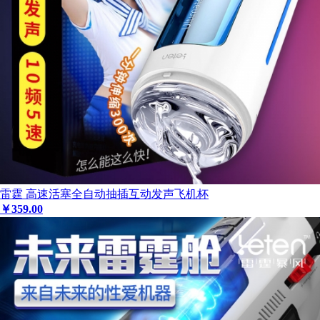
雷霆 高速活塞全自动抽插互动发声飞机杯
￥
359
.00