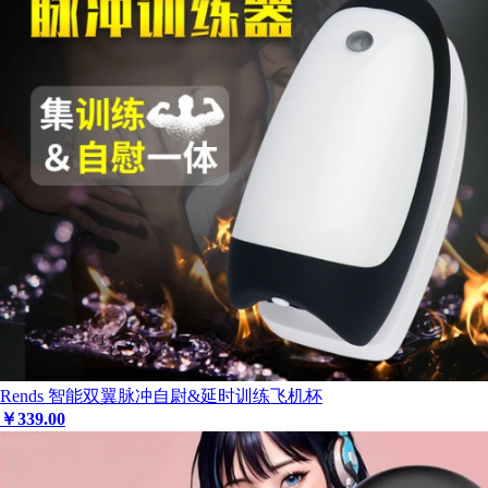
Rends 智能双翼脉冲自尉&延时训练飞机杯
￥
339
.00