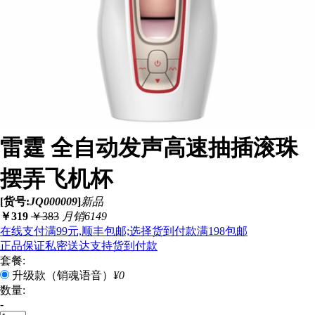
雷霆 全自动发声高速抽插滚珠
摆弄飞机杯
[货号:
JQ000009
]
新品
￥
319
￥
383
月销6149
在线支付满99元,顺丰包邮;选择货到付款满198包邮
正品保证
私密送达
支持货到付款
套餐:
升级款（销魂语音）
¥0
数量:
-