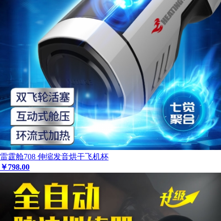
雷霆舱708 伸缩发音烘干飞机杯
￥
798
.00