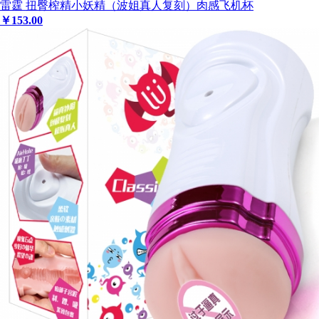
雷霆 扭臀榨精小妖精（波姐真人复刻）肉感飞机杯
￥
153
.00