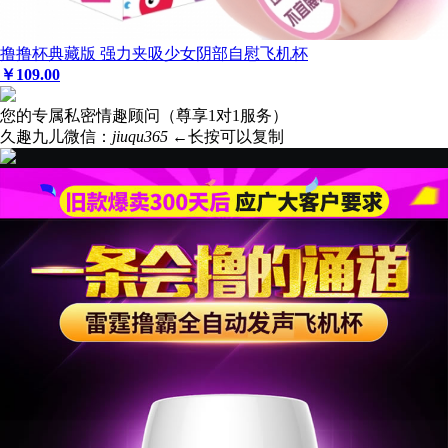
撸撸杯典藏版 强力夹吸少女阴部自慰飞机杯
￥
109
.00
您的专属私密情趣顾问（尊享1对1服务）
久趣九儿微信：
jiuqu365
←长按可以复制