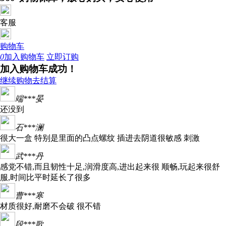
客服
购物车
0
加入购物车
立即订购
加入购物车成功！
继续购物
去结算
端***晏
还没到
石***澜
很大一盒 特别是里面的凸点螺纹 插进去阴道很敏感 刺激
武***丹
感党不错,而且韧性十足,润滑度高,进出起来很 顺畅,玩起来很舒
服,时间比平时延长了很多
曹***寒
材质很好,耐磨不会破 很不错
段***歌