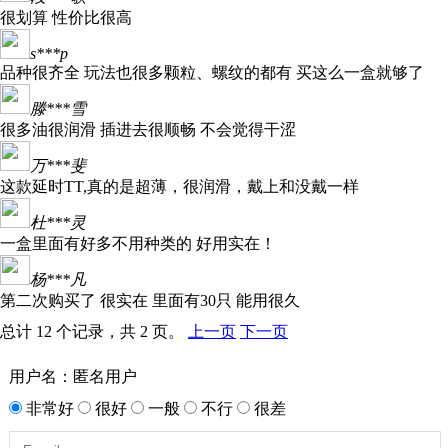
很划算 性价比很高
s***p
品种很齐全 玩法也很多颗粒、螺纹的都有 买这么一盒就够了
滕***雪
很多油很润滑 插进去很顺畅 不会觉得干涩
万***斐
这款延时TT,真的是超薄，很润滑，戴上和没戴一样
杜***灵
一盒里面有好多不用种类的 好用实在！
杨***凡
第二次购买了 很实在 里面有30只 能用很久
总计 12 个记录，共 2 页。
上一页
下一页
用户名：匿名用户
非常好
很好
一般
不行
很差