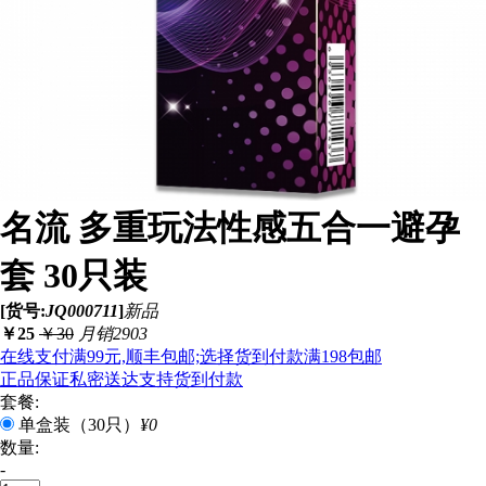
名流 多重玩法性感五合一避孕
套 30只装
[货号:
JQ000711
]
新品
￥
25
￥
30
月销2903
在线支付满99元,顺丰包邮;选择货到付款满198包邮
正品保证
私密送达
支持货到付款
套餐:
单盒装（30只）
¥0
数量:
-