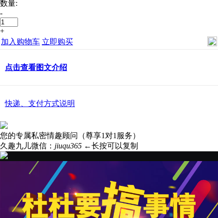
数量:
-
+
加入购物车
立即购买
点击查看图文介绍
快递、支付方式说明
您的专属私密情趣顾问（尊享1对1服务）
久趣九儿微信：
jiuqu365
←长按可以复制