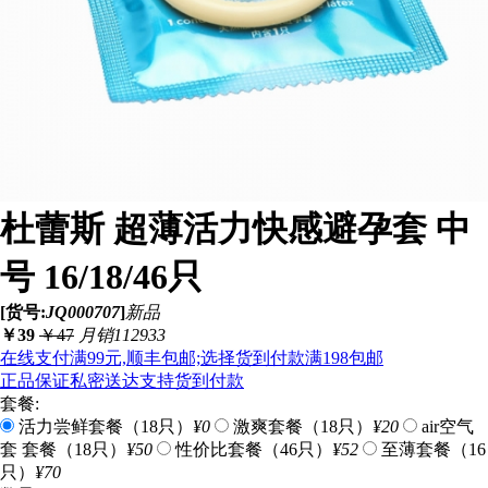
杜蕾斯 超薄活力快感避孕套 中
号 16/18/46只
[货号:
JQ000707
]
新品
￥
39
￥
47
月销112933
在线支付满99元,顺丰包邮;选择货到付款满198包邮
正品保证
私密送达
支持货到付款
套餐:
活力尝鲜套餐（18只）
¥0
激爽套餐（18只）
¥20
air空气
套 套餐（18只）
¥50
性价比套餐（46只）
¥52
至薄套餐（16
只）
¥70