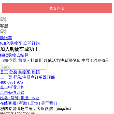
客服
购物车
0
加入购物车
立即订购
加入购物车成功！
继续购物
去结算
当前位置:
首页
杜蕾斯 超薄活力快感避孕套 中号 16/18/46只
>
首页
分类
购物车
热销
上一页
登录/注册
查订单
回顶部
400-0931-975
点击电话订购
点击短信订购
姓名+货号+数量+地址
在线客服
|
帮助
|
反馈
|
关于我们
您的专属情趣专家，客服微信：
jiuqu365
豫ICP备17027021号-1