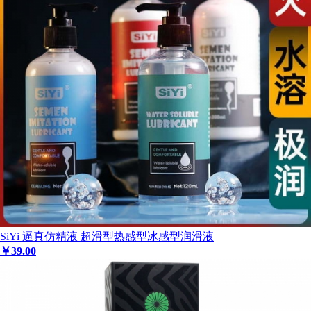
SiYi 逼真仿精液 超滑型热感型冰感型润滑液
￥
39
.00