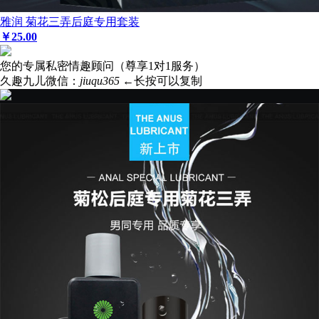
雅润 菊花三弄后庭专用套装
￥
25
.00
您的专属私密情趣顾问（尊享1对1服务）
久趣九儿微信：
jiuqu365
←长按可以复制