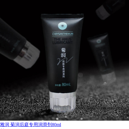
雅润 菊润后庭专用润滑剂80ml