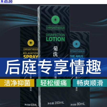
￥
49
.00