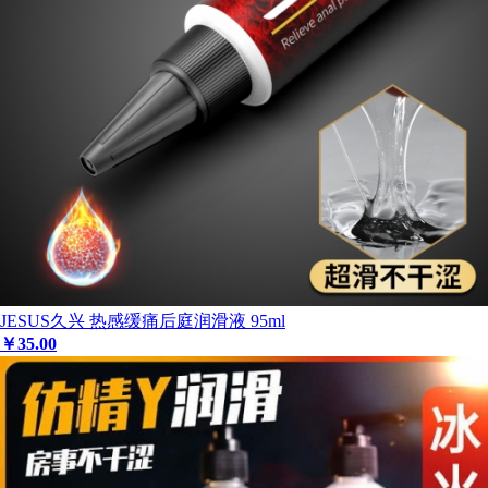
JESUS久兴 热感缓痛后庭润滑液 95ml
￥
35
.00