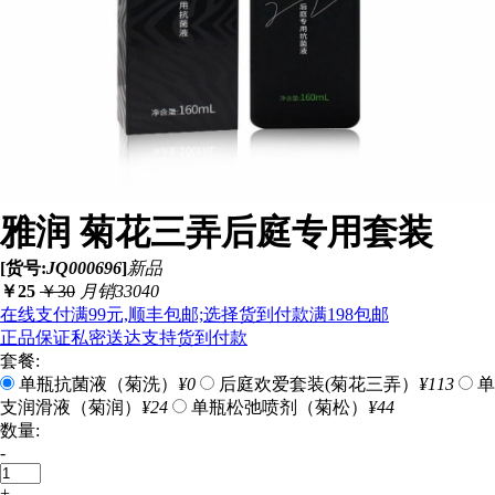
雅润 菊花三弄后庭专用套装
[货号:
JQ000696
]
新品
￥
25
￥
30
月销33040
在线支付满99元,顺丰包邮;选择货到付款满198包邮
正品保证
私密送达
支持货到付款
套餐:
单瓶抗菌液（菊洗）
¥0
后庭欢爱套装(菊花三弄）
¥113
单
支润滑液（菊润）
¥24
单瓶松弛喷剂（菊松）
¥44
数量:
-
+