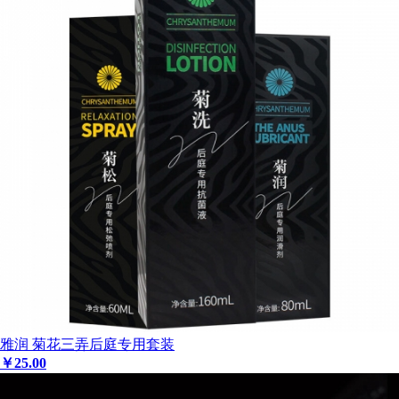
雅润 菊花三弄后庭专用套装
￥
25
.00