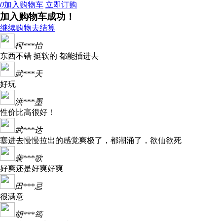
0
加入购物车
立即订购
加入购物车成功！
继续购物
去结算
柯***怡
东西不错 挺软的 都能插进去
武***天
好玩
洪***墨
性价比高很好！
武***达
塞进去慢慢拉出的感觉爽极了，都潮涌了，欲仙欲死
裴***歌
好爽还是好爽好爽
田***忌
很满意
胡***筠