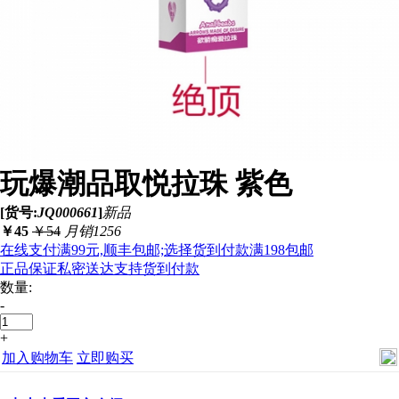
玩爆潮品取悦拉珠 紫色
[货号:
JQ000661
]
新品
￥
45
￥
54
月销1256
在线支付满99元,顺丰包邮;选择货到付款满198包邮
正品保证
私密送达
支持货到付款
数量:
-
+
加入购物车
立即购买