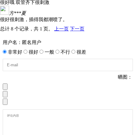
很好哦 双管齐下很刺激
方***夏
很好很刺激，插得我都潮喷了。
总计 8 个记录，共 1 页。
上一页
下一页
用户名：匿名用户
非常好
很好
一般
不行
很差
晒图：