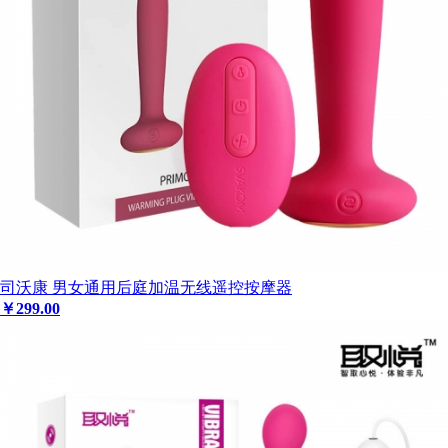
司沃康 男女通用后庭加温无线遥控按摩器
￥
299
.00