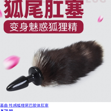
暮曲 性感狐狸尾巴胶体肛塞
￥
78
.00