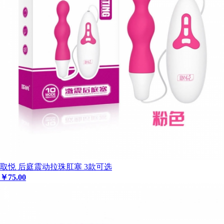
取悦 后庭震动拉珠肛塞 3款可选
￥
75
.00