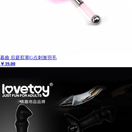
暮曲 后庭肛塞G点刺激羽毛
￥
39
.00