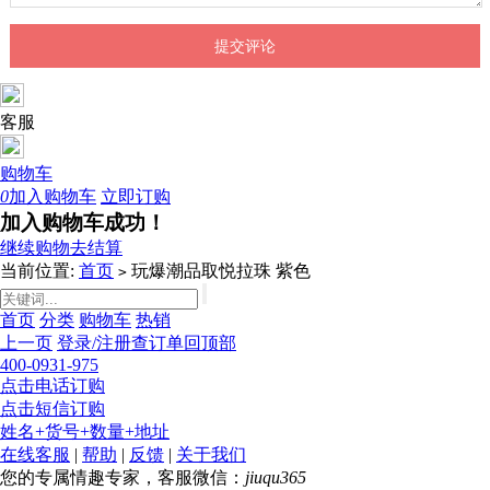
客服
购物车
0
加入购物车
立即订购
加入购物车成功！
继续购物
去结算
当前位置:
首页
玩爆潮品取悦拉珠 紫色
>
首页
分类
购物车
热销
上一页
登录/注册
查订单
回顶部
400-0931-975
点击电话订购
点击短信订购
姓名+货号+数量+地址
在线客服
|
帮助
|
反馈
|
关于我们
您的专属情趣专家，客服微信：
jiuqu365