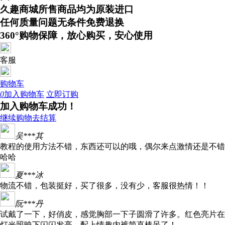
久趣商城所售商品均为原装进口
任何质量问题无条件免费退换
360°购物保障，放心购买，安心使用
客服
购物车
0
加入购物车
立即订购
加入购物车成功！
继续购物
去结算
吴***其
教程的使用方法不错，东西还可以的哦，偶尔来点激情还是不错
哈哈
夏***冰
物流不错，包装挺好，买了很多，没有少，客服很热情！！
阮***丹
试戴了一下，好俏皮，感觉胸部一下子圆滑了许多。红色亮片在
灯光照映下闪闪发亮，配上情趣内裤简直棒呆了！