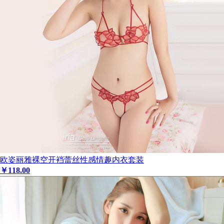
欧姿丽雅裸空开裆蕾丝性感情趣内衣套装
￥
118
.00