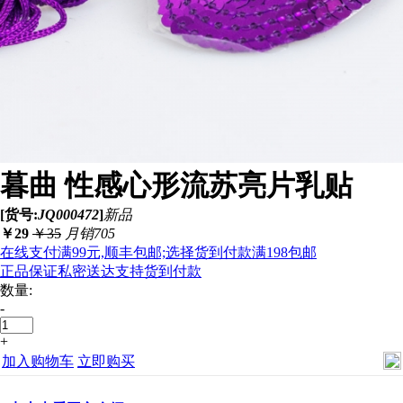
暮曲 性感心形流苏亮片乳贴
[货号:
JQ000472
]
新品
￥
29
￥
35
月销705
在线支付满99元,顺丰包邮;选择货到付款满198包邮
正品保证
私密送达
支持货到付款
数量:
-
+
加入购物车
立即购买