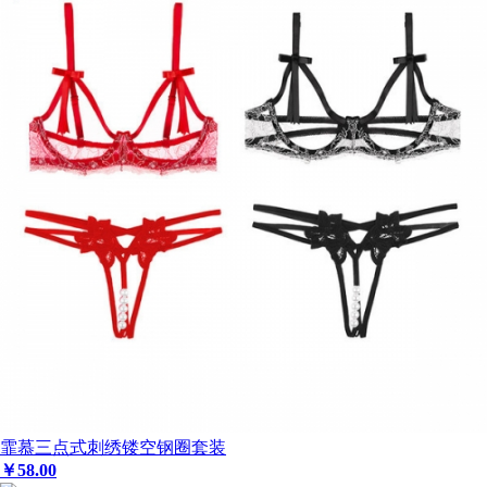
霏慕三点式刺绣镂空钢圈套装
￥
58
.00