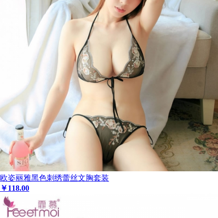
欧姿丽雅黑色刺绣蕾丝文胸套装
￥
118
.00