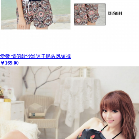
爱赞 情侣款沙滩速干民族风短裤
￥
169
.00