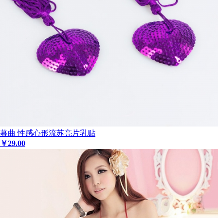
暮曲 性感心形流苏亮片乳贴
￥
29
.00