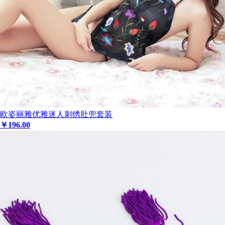
欧姿丽雅优雅迷人刺绣肚兜套装
￥
196
.00