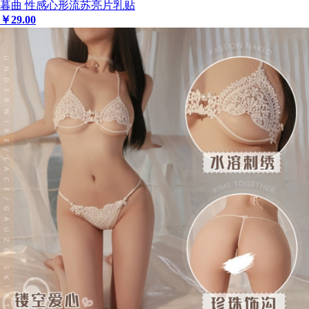
暮曲 性感心形流苏亮片乳贴
￥
29
.00