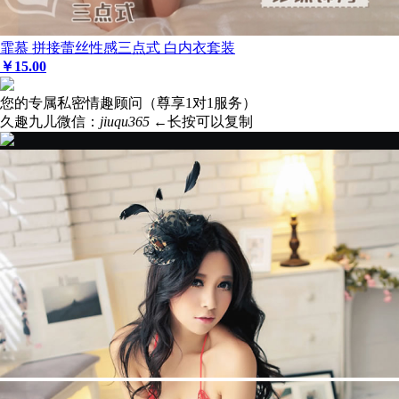
霏慕 拼接蕾丝性感三点式 白内衣套装
￥
15
.00
您的专属私密情趣顾问（尊享1对1服务）
久趣九儿微信：
jiuqu365
←长按可以复制