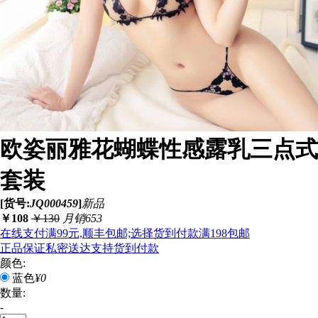
欧姿丽雅花蝴蝶性感露乳三点式
套装
[货号:
JQ000459
]
新品
￥
108
￥
130
月销653
在线支付满99元,顺丰包邮;选择货到付款满198包邮
正品保证
私密送达
支持货到付款
颜色:
蓝色
¥0
数量:
-