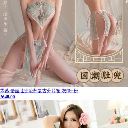
霏慕 蕾丝肚兜流苏复古分片裙 灰绿+粉
￥
48
.00