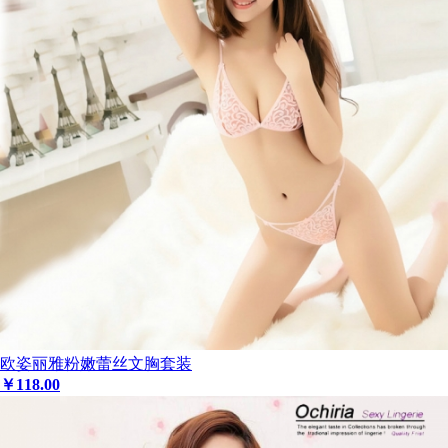
欧姿丽雅粉嫩蕾丝文胸套装
￥
118
.00