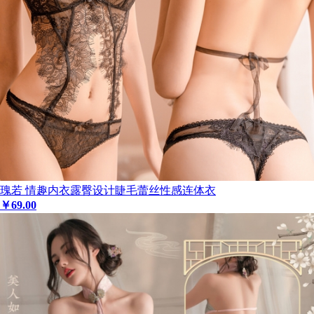
瑰若 情趣内衣露臀设计睫毛蕾丝性感连体衣
￥
69
.00