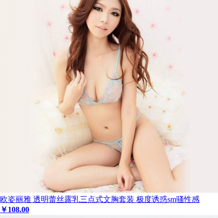
欧姿丽雅 透明蕾丝露乳三点式文胸套装 极度诱惑sm骚性感
￥
108
.00