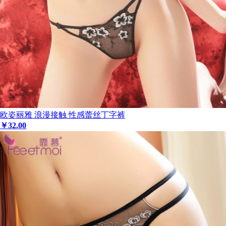
欧姿丽雅 浪漫接触 性感蕾丝丁字裤
￥
32
.00