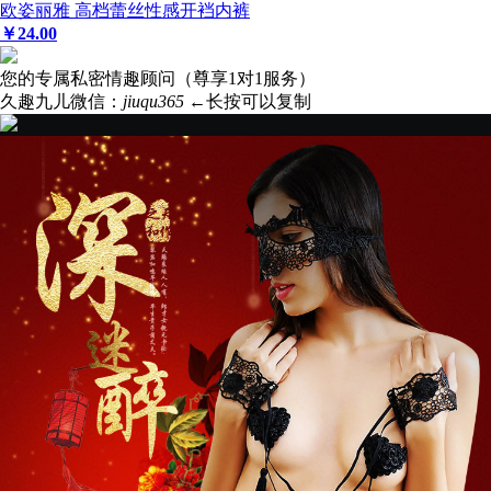
欧姿丽雅 高档蕾丝性感开裆内裤
￥
24
.00
您的专属私密情趣顾问（尊享1对1服务）
久趣九儿微信：
jiuqu365
←长按可以复制