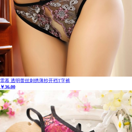
霏慕 透明蕾丝刺绣薄纱开裆T字裤
￥
36
.00