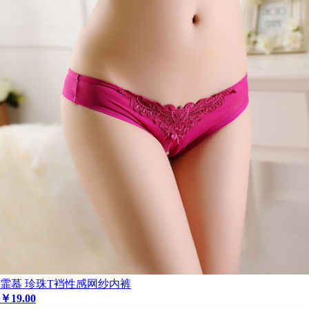
霏慕 珍珠T裆性感网纱内裤
￥
19
.00