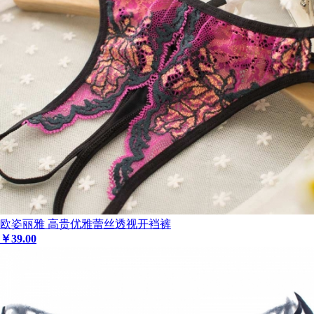
欧姿丽雅 高贵优雅蕾丝透视开裆裤
￥
39
.00