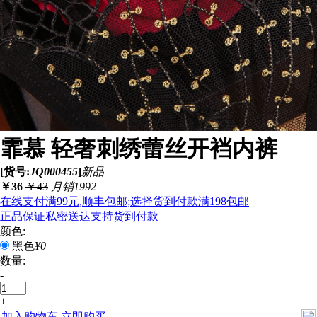
霏慕 轻奢刺绣蕾丝开裆内裤
[货号:
JQ000455
]
新品
￥
36
￥
43
月销1992
在线支付满99元,顺丰包邮;选择货到付款满198包邮
正品保证
私密送达
支持货到付款
颜色:
黑色
¥0
数量:
-
+
加入购物车
立即购买