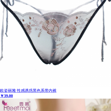
欧姿丽雅 性感诱惑黑色系带内裤
￥
39
.00