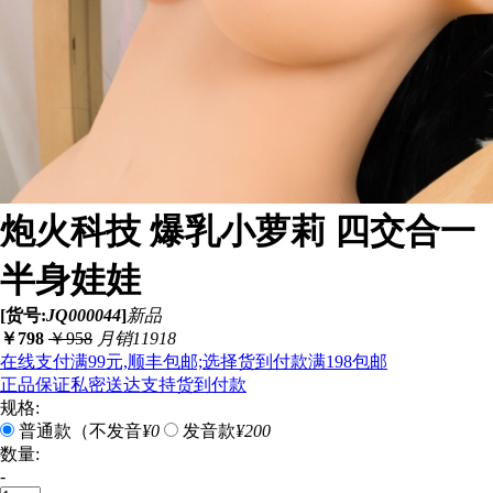
炮火科技 爆乳小萝莉 四交合一
半身娃娃
[货号:
JQ000044
]
新品
￥
798
￥
958
月销11918
在线支付满99元,顺丰包邮;选择货到付款满198包邮
正品保证
私密送达
支持货到付款
规格:
普通款（不发音
¥0
发音款
¥200
数量:
-