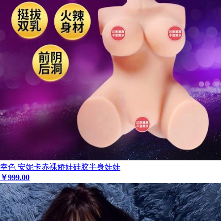
幸色 安妮卡赤裸娇娃硅胶半身娃娃
￥
999
.00