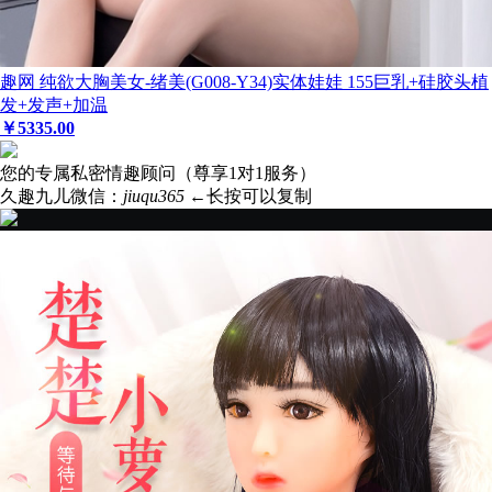
趣网 纯欲大胸美女-绪美(G008-Y34)实体娃娃 155巨乳+硅胶头植
发+发声+加温
￥
5335
.00
您的专属私密情趣顾问（尊享1对1服务）
久趣九儿微信：
jiuqu365
←长按可以复制