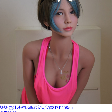
柒柒 热辣沙滩比基尼宝贝实体娃娃 158cm