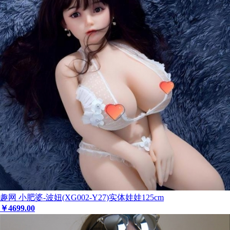
趣网 小肥婆-波妞(XG002-Y27)实体娃娃125cm
￥
4699
.00