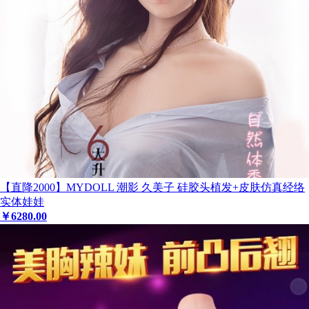
【直降2000】MYDOLL 潮影 久美子 硅胶头植发+皮肤仿真经络
实体娃娃
￥
6280
.00