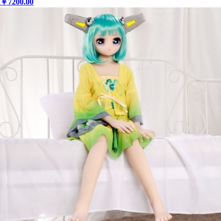
￥
7200
.00