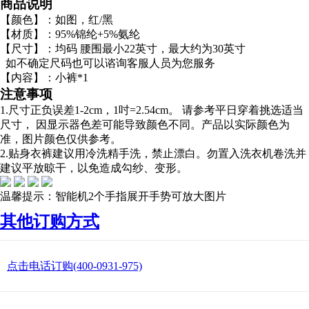
商品说明
【颜色】：如图，红/黑
【材质】：95%锦纶+5%氨纶
【尺寸】：均码 腰围最小22英寸，最大约为30英寸
如不确定尺码也可以谘询客服人员为您服务
【内容】：小裤*1
注意事项
1.尺寸正负误差1-2cm，1吋=2.54cm。 请参考平日穿着挑选适当
尺寸， 因显示器色差可能导致颜色不同。产品以实际颜色为
准，图片颜色仅供参考。
2.贴身衣裤建议用冷洗精手洗，禁止漂白。勿置入洗衣机卷洗并
建议平放晾干，以免造成勾纱、变形。
温馨提示：智能机2个手指展开手势可放大图片
其他订购方式
点击电话订购(400-0931-975)