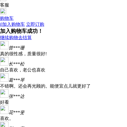
客服
购物车
0
加入购物车
立即订购
加入购物车成功！
继续购物
去结算
曾***珊
真的很性感，质量很好!
长***松
自己喜欢，老公也喜欢
葛***琴
不错啊。还会再光顾的。能便宜点儿就更好了
张***达
好看
花***斐
喜欢。