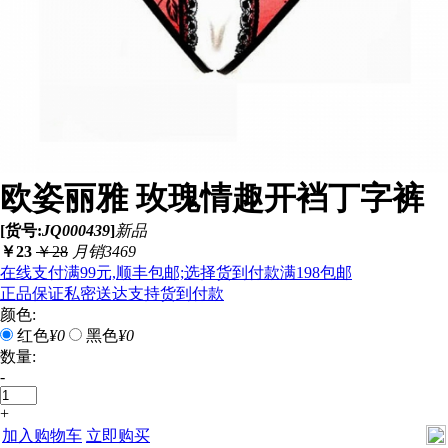
欧姿丽雅 玫瑰情趣开裆丁字裤
[货号:
JQ000439
]
新品
￥
23
￥
28
月销3469
在线支付满99元,顺丰包邮;选择货到付款满198包邮
正品保证
私密送达
支持货到付款
颜色:
红色
¥0
黑色
¥0
数量:
-
+
加入购物车
立即购买