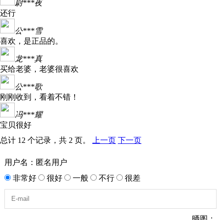
尉***夜
还行
公***雪
喜欢，是正品的。
龙***真
买给老婆，老婆很喜欢
公***歌
刚刚收到，看着不错！
冯***耀
宝贝很好
总计 12 个记录，共 2 页。
上一页
下一页
用户名：匿名用户
非常好
很好
一般
不行
很差
晒图：