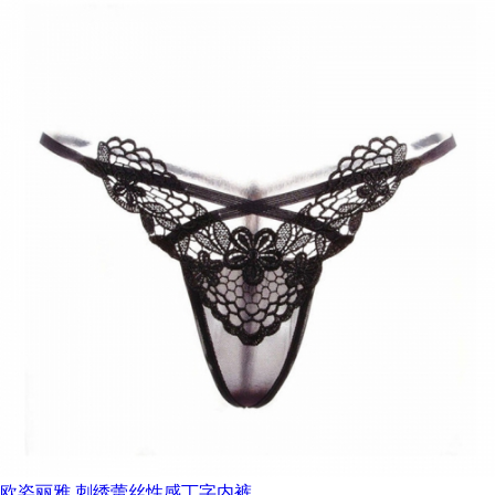
欧姿丽雅 刺绣蕾丝性感丁字内裤