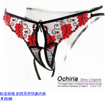
欧姿丽雅 刺绣系带情趣内裤
￥
29
.00