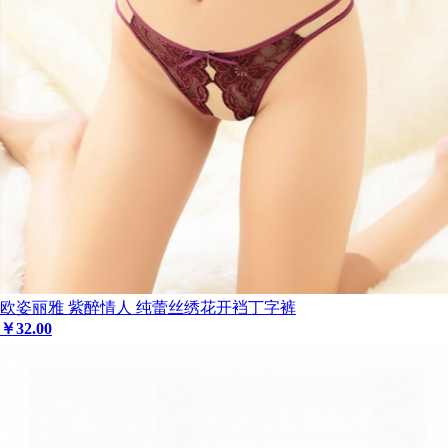
欧姿丽雅 紫醉情人 纯蕾丝绣花开裆丁字裤
￥
32
.00