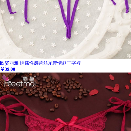
欧姿丽雅 蝴蝶性感蕾丝系带情趣丁字裤
￥
39
.00