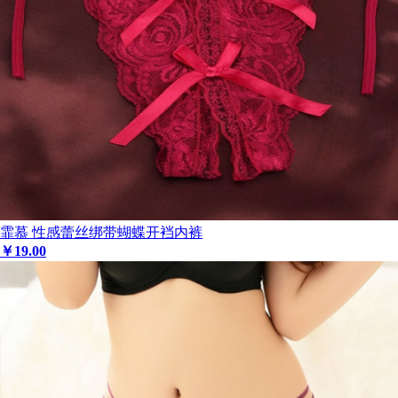
霏慕 性感蕾丝绑带蝴蝶开裆内裤
￥
19
.00