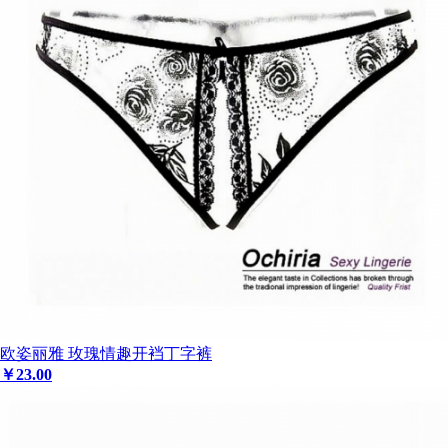
欧姿丽雅 玫瑰情趣开裆丁字裤
￥
23
.00