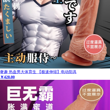
奢趣 热血男大体育生 【极速伸缩】电动阳具
￥
428
.00