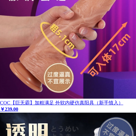
COC【巨无霸】加粗满足 外软内硬仿真阳具（新手慎入）
￥
239
.00