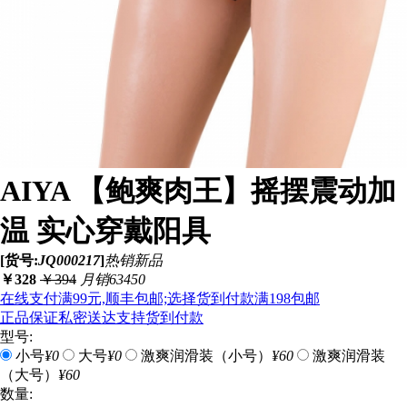
AIYA 【鲍爽肉王】摇摆震动加
温 实心穿戴阳具
[货号:
JQ000217
]
热销
新品
￥
328
￥
394
月销63450
在线支付满99元,顺丰包邮;选择货到付款满198包邮
正品保证
私密送达
支持货到付款
型号:
小号
¥0
大号
¥0
激爽润滑装（小号）
¥60
激爽润滑装
（大号）
¥60
数量: