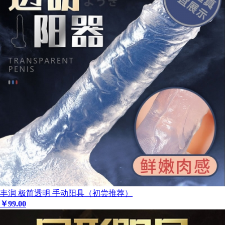
丰润 极简透明 手动阳具（初尝推荐）
￥
99
.00