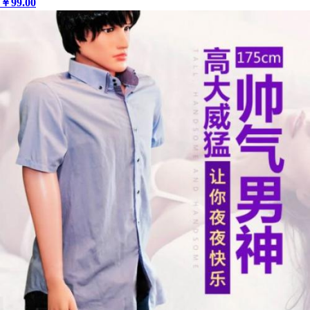
￥
99
.00