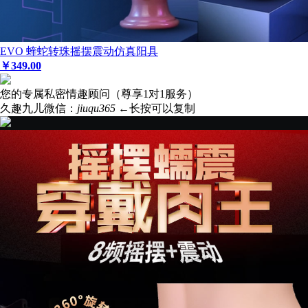
EVO 蝰蛇转珠摇摆震动仿真阳具
￥
349
.00
您的专属私密情趣顾问（尊享1对1服务）
久趣九儿微信：
jiuqu365
←长按可以复制