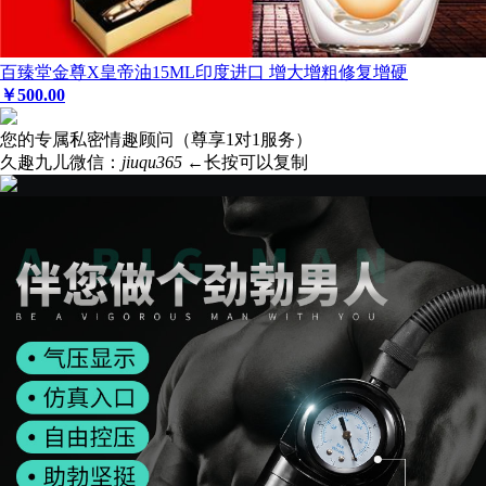
百臻堂金尊X皇帝油15ML印度进口 增大增粗修复增硬
￥
500
.00
您的专属私密情趣顾问（尊享1对1服务）
久趣九儿微信：
jiuqu365
←长按可以复制