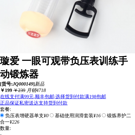
璇爱 一眼可观带负压表训练手
动锻炼器
[货号:
JQ000149
]
新品
￥
199
￥
239
月销4718
在线支付满99元,顺丰包邮;选择货到付款满198包邮
正品保证
私密送达
支持货到付款
套餐:
负压表增硬器单支
¥0
基础使用润滑套装
¥16
锻炼养护二
合一
¥226
数量:
-