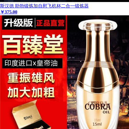
斯汉德 助勃锻炼加自慰飞机杯二合一锻炼器
￥
375
.00