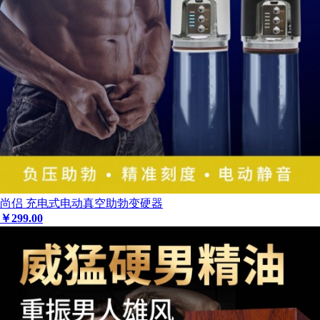
尚侣 充电式电动真空助勃变硬器
￥
299
.00