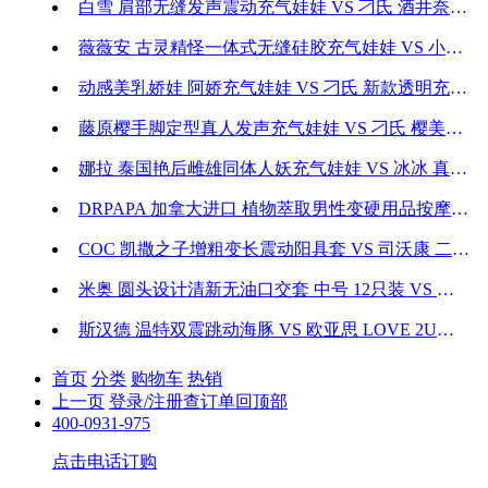
白雪 肩部无缝发声震动充气娃娃 VS 刁氏 酒井奈子坐姿双穴充气娃娃
薇薇安 古灵精怪一体式无缝硅胶充气娃娃 VS 小泽樱子一体式无缝真人发声充气娃娃
动感美乳娇娃 阿娇充气娃娃 VS 刁氏 新款透明充气娃娃男用名器M腿炮架成人性用品
藤原樱手脚定型真人发声充气娃娃 VS 刁氏 樱美三通道真人发声充气娃娃
娜拉 泰国艳后雌雄同体人妖充气娃娃 VS 冰冰 真人发声明星同款加温震动充气娃娃
DRPAPA 加拿大进口 植物萃取男性变硬用品按摩膏 30ml VS OMYSKY 鲸动空仓式男性耐力锻炼杯
COC 凯撒之子增粗变长震动阳具套 VS 司沃康 二代升级男女共震双环锁精环
米奥 圆头设计清新无油口交套 中号 12只装 VS 芳心康乐宝 女用液体避孕套 10支装
斯汉德 温特双震跳动海豚 VS 欧亚思 LOVE 2U系列 遥控夫妻入体共震器
首页
分类
购物车
热销
上一页
登录/注册
查订单
回顶部
400-0931-975
点击电话订购