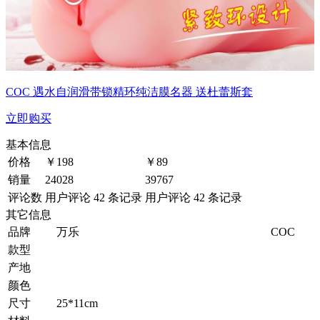
COC 遇水自润滑带锁精环纯洁膜名器 送杜蕾斯套
立即购买
基本信息
价格
￥
198
￥
89
销量
24028
39767
评论数
用户评论 42 条记录
用户评论 42 条记录
其它信息
品牌
万乐
COC
款型
产地
颜色
尺寸
25*11cm