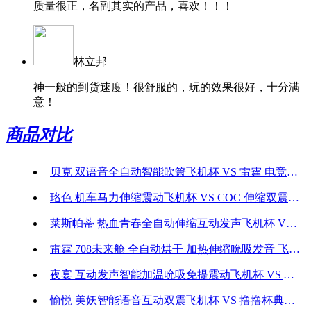
质量很正，名副其实的产品，喜欢！！！
林立邦
神一般的到货速度！很舒服的，玩的效果很好，十分满
意！
商品对比
贝克 双语音全自动智能吹箫飞机杯 VS 雷霆 电竞舱【旗舰级】 高速长距离伸缩 飞机杯
珞色 机车马力伸缩震动飞机杯 VS COC 伸缩双震 大颗粒慢玩锻炼 飞机杯
莱斯帕蒂 热血青春全自动伸缩互动发声飞机杯 VS 恰然国际 一杯两用飞机杯电动免提飞机杯
雷霆 708未来舱 全自动烘干 加热伸缩吮吸发音 飞机杯 VS OMYSKY 机械姬【实景互动】 加热伸缩震动 飞机杯
夜宴 互动发声智能加温吮吸免提震动飞机杯 VS AIR JET艾莱特 开盖即热智能吮吸体感震动飞机杯
愉悦 美妖智能语音互动双震飞机杯 VS 撸撸杯典藏版 强力夹吸少女阴部自慰飞机杯