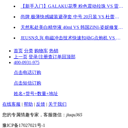
【新手入门】GALAKU花季 粉色震动拉珠 VS 雷霆 萌兔肛门塞后庭拉珠震动棒 多款可选
尚牌 极薄快感罐装避孕套 中号 20只装 VS 杜蕾斯 Love大胆爱吧避孕套 中号 3只装
天然私处美白精华液 40ml VS 韩国ZINI-姿妮修复液女私处粉嫩阴道去黑色素 35ml
JEUSN久兴 电磁冲击技术快速扣动G点炮机 VS 麦格 免手持神棍伸缩炮机
首页
分类
购物车
热销
上一页
登录/注册
查订单
回顶部
400-0931-975
点击电话订购
点击短信订购
姓名+货号+数量+地址
在线客服
|
帮助
|
反馈
|
关于我们
您的专属情趣专家，客服微信：
jiuqu365
豫ICP备17027021号-1