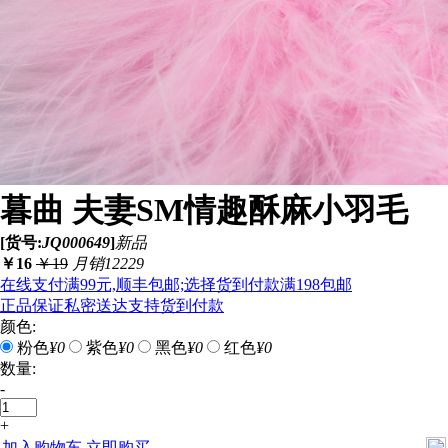
暮曲 夫妻SM情趣酥麻小羽毛
[货号:
JQ000649
]
新品
￥
16
￥
19
月销12229
在线支付满99元,顺丰包邮;选择货到付款满198包邮
正品保证
私密送达
支持货到付款
颜色:
粉色
¥0
紫色
¥0
黑色
¥0
红色
¥0
数量:
-
+
加入购物车
立即购买