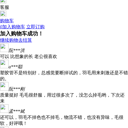
客服
购物车
0
加入购物车
立即订购
加入购物车成功！
继续购物
去结算
阮***洪
可以 比想象的长 老公很喜欢
a***聪
塑胶管不是特别好，总感觉要断掉试的，羽毛用来刺激还是不错
的。
阮***刚
质量挺好 毛毛很舒服，用过很多次了，没怎么掉毛哟，下次还
来
孟***斌
还可以，羽毛不掉色也不掉毛，物流不错，也没有异味，毛很
软，好评哦！