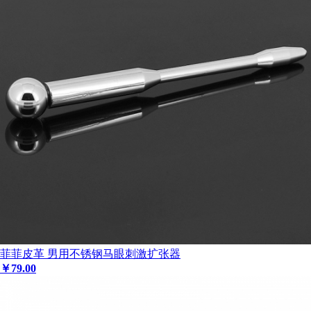
菲菲皮革 男用不锈钢马眼刺激扩张器
￥
79
.00