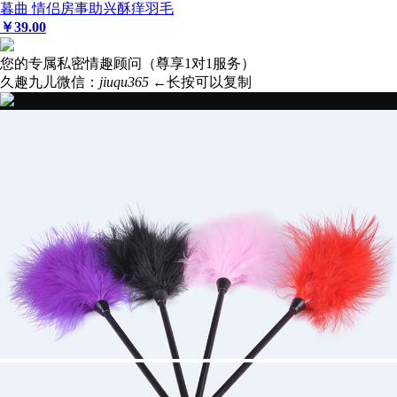
暮曲 情侣房事助兴酥痒羽毛
￥
39
.00
您的专属私密情趣顾问（尊享1对1服务）
久趣九儿微信：
jiuqu365
←长按可以复制