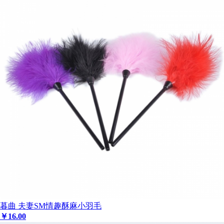
暮曲 夫妻SM情趣酥麻小羽毛
￥
16
.00