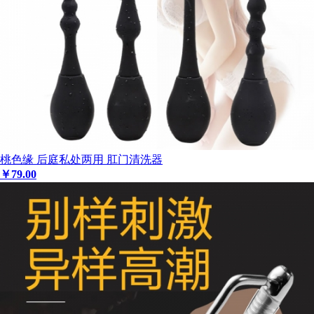
桃色缘 后庭私处两用 肛门清洗器
￥
79
.00