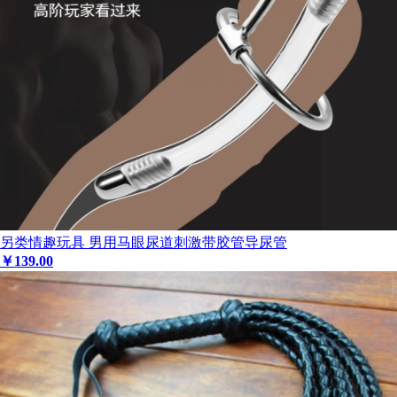
另类情趣玩具 男用马眼尿道刺激带胶管导尿管
￥
139
.00