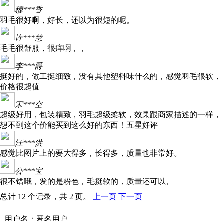
穆***香
羽毛很好啊，好长，还以为很短的呢。
许***慧
毛毛很舒服，很痒啊，，
李***爵
挺好的，做工挺细致，没有其他塑料味什么的，感觉羽毛很软，
价格很超值
宋***空
超级好用，包装精致，羽毛超级柔软，效果跟商家描述的一样，
想不到这个价能买到这么好的东西！五星好评
汪***洪
感觉比图片上的要大得多，长得多，质量也非常好。
公***宝
很不错哦，发的是粉色，毛挺软的，质量还可以。
总计 12 个记录，共 2 页。
上一页
下一页
用户名：匿名用户