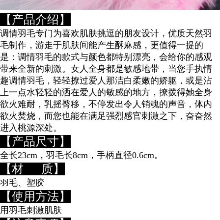
【产品介绍】
调情羽毛专门为喜欢肌肤挑逗的朋友设计，优质天然羽
毛制作，游走于肌肤间能产生酥麻感，
更值得一提的
是：调情羽毛的款式与颜色都特别漂亮，会给你的感观
带来全新的刺激。
女人全身都是敏感地带，当您手执情
趣调情羽毛，轻轻撩过爱人那洁白柔嫩的娇躯，或是沾
上一
点水轻轻的洒在爱人的敏感的地方，撩拨得她全身
欲火难耐，乳摇臀移，不停发出令人销魂的声
音，体内
欲火焚烧，而您也能在满足强烈感官刺激之下，奋奋然
进入桃源深处。
【产品尺寸】
全长23cm，羽毛长8cm，手柄直径0.6cm。
【材 质】
羽毛、塑胶
【使用方法】
用羽毛刺激肌肤