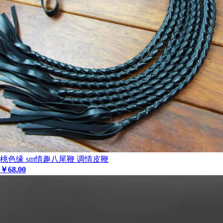
桃色缘 sm情趣八尾鞭 调情皮鞭
￥
68
.00